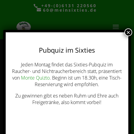
+49-(0)6131 220560
60@meinsixties.de
×
Pubquiz im Sixties
Jeden Montag findet das Sixties-Pubquiz im
Mainzer Kultkneipe
Raucher- und Nichtraucherbereich statt, präsentiert
SIXTIES
von
Monte Quizto
. Beginn ist um 18.30h, eine Tisch-
Reservierung wird empfohlen.
Zu gewinnen gibt es neben Ruhm und Ehre auch
Freigetränke, also kommt vorbei!
Öffnungszeiten
Ausstattung