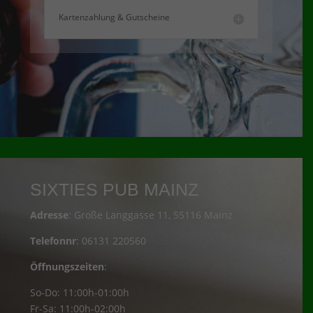
Kartenzahlung & Gutscheine
SIXTIES PUB MAINZ
Adresse
: Große Langgasse 11, 55116 Mainz
Telefonnr
: 06131 220560
Öffnungszeiten
:
So-Do: 11:00h-01:00h
Fr-Sa: 11:00h-02:00h