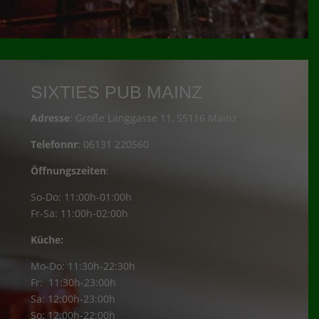
SIXTIES PUB MAINZ
Adresse
: Große Langgasse 11, 55116 Mainz
Telefonnr
: 06131 220560
Öffnungszeiten
:
So-Do: 11:00h-01:00h
Fr-Sa: 11:00h-02:00h
Küche:
Mo-Do: 11:30h-22:30h
Fr: 11:30h-23:00h
Sa: 12:00h-23:00h
So: 12:00h-22:00h