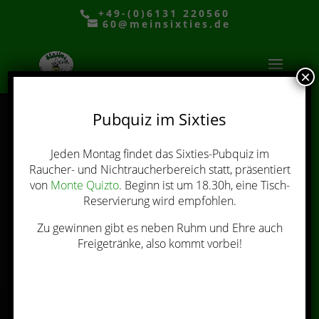
+49-(0)6131 220560
60@meinsixties.de
×
Pubquiz im Sixties
Jeden Montag findet das Sixties-Pubquiz im
über 100 Biersorten, Wein und
Raucher- und Nichtraucherbereich statt, präsentiert
kleine, wie große Gerichte
von
Monte Quizto
. Beginn ist um 18.30h, eine Tisch-
UNSERE
Reservierung wird empfohlen.
Zu gewinnen gibt es neben Ruhm und Ehre auch
KARTE
Freigetränke, also kommt vorbei!
zur Karte