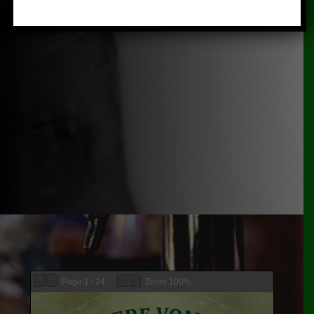
Page
1
/
24
Zoom
100%